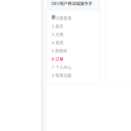
DEV用户移动端操作手
册
1.注册登录
2.首页
3.分类
4.发现
5.购物车
6.订单
7.个人中心
8.常用功能