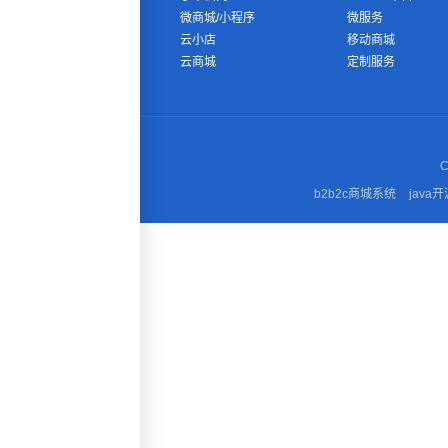
微商城/小程序
微服务
云小店
移动商城
云商城
定制服务
C
b2b2c商城系统
java