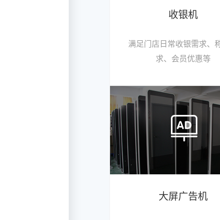
收银机
满足门店日常收银需求、
求、会员优惠等
大屏广告机