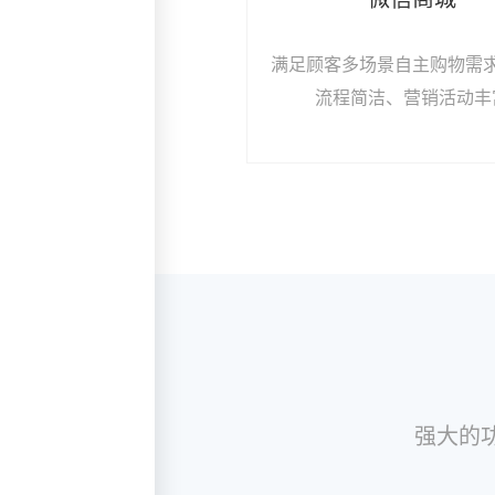
满足顾客多场景自主购物需
流程简洁、营销活动丰
强大的