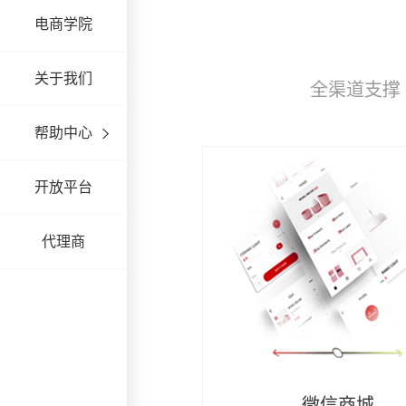
电商学院
关于我们
全渠道支撑
帮助中心
开放平台
代理商
微信商城