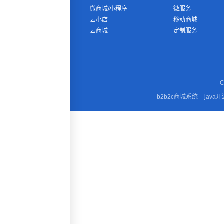
微商城/小程序
微服务
云小店
移动商城
云商城
定制服务
C
b2b2c商城系统
java