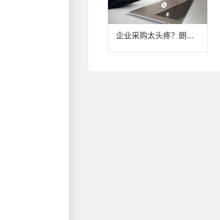
企业采购太头疼？朗尊AI智能采购商城让采购像“淘宝”一样简单又省钱！