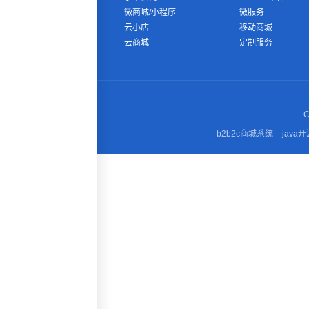
微商城/小程序
微服务
云小店
移动商城
云商城
定制服务
C
b2b2c商城系统
java