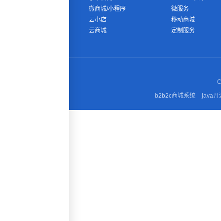
微商城/小程序
微服务
云小店
移动商城
云商城
定制服务
C
b2b2c商城系统
java