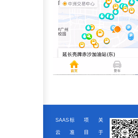
SAAS
标
项
关
客服热
线：
云
准
目
于
18028