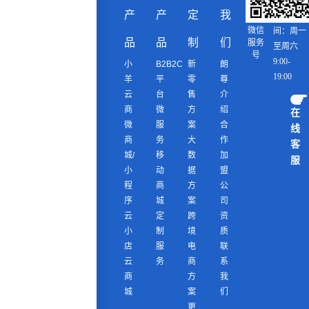
产
产
定
我
在线时
微信
间：
周一
品
品
制
们
服务
至周六
号
9:00-
小
B2B2C
新
朗
19:00
羊
平
零
尊
云
台
售
介
商
微
方
绍
在
微
服
案
合
线
商
务
大
作
客
城/
移
数
加
服
小
动
据
盟
程
商
方
公
序
城
案
司
云
定
跨
资
小
制
境
质
店
服
电
联
云
务
商
系
商
方
我
城
案
们
更