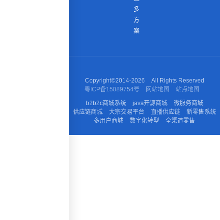
多
方
案
Copyright©2014-
2026
All Rights Reserved
粤ICP备15089754号
网站地图
站点地图
b2b2c商城系统
java开源商城
微服务商城
供应链商城
大宗交易平台
直播供应链
新零售系统
多用户商城
数字化转型
全渠道零售