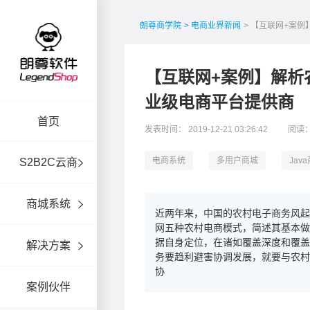
朗尊商学院
> 电商业界新闻
> 【互联网+案
【互联网+案例】解析
业级电商平台提供商
首页
发表时间： 2019-12-21 03:26:42
阅读：
电商系统
多用户商城
Jav
S2B2C云商
商城系统
近两年来，中国的农村电子商务风起
网五种农村电商模式，简述其基本做
据自身定位，在诸如覆盖深度和覆
解决方案
务要趋利避害协调发展，就要与农村
协
案例伙伴