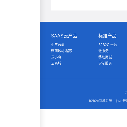
SAAS云产品
标准产品
小羊云商
B2B2C 平台
微商城/小程序
微服务
云小店
移动商城
云商城
定制服务
C
b2b2c商城系统
java