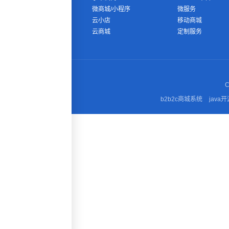
微商城/小程序
微服务
云小店
移动商城
云商城
定制服务
C
b2b2c商城系统
java