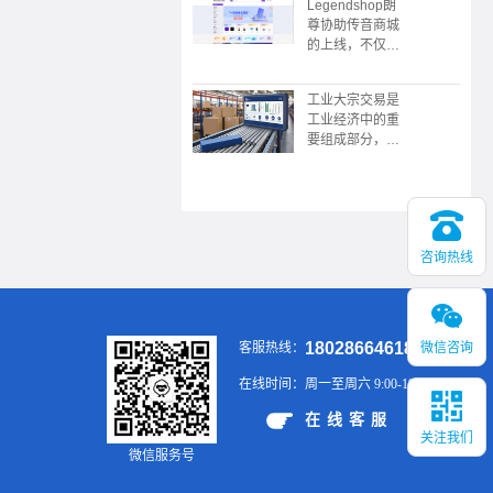
Legendshop朗
限公司协助，广
尊协助传音商城
东广播电视台触
的上线，不仅是
电传媒协协办的
企业采购数字化
的“数中国有机
转型的典范，更
茶 还看今昭”
工业大宗交易是
展现了传音“深
2023昭平有机
工业经济中的重
耕本地化，敢为
茶，香沁粤港澳
要组成部分，涉
全球先”的战略
大湾区推介会在
及大规模、标准
野心。未来，这
广州举行
化的商品买卖，
个平台或将成为
具有交易规模
新兴市场企业服
大、供应链复
务领域的又一标
杂、价格波动大
杆。
咨询热线
等特点。通过有
效的供应链管
理、风险控制和
金融工具的应
用，企业可以在
18028664618
微信咨询
客服热线：
大宗交易中实现
稳定的供应和销
在线时间：
周一至周六 9:00-19:00
售，提升市场竞
争力。
在线客服
关注我们
微信服务号