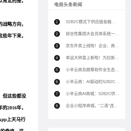
电商头条新闻
S2B2C模式下供应链金融如何助力企业降本增效？
1
综合性集团大会员体系统一解决方案
2
京东外卖上线啦！企业、商家自己的商城也能用上京东外卖！
3
幸运大转盘上新啦！为拉新、转化、留存增加新帮手！
4
小羊云商及朗尊软件全生态解决方案深度问答（100问）
5
小羊云商：AI驱动的S2B2C全域电商生态平台全面解析
6
小羊云商AI商城：S2B2C供应链到全域运营的商业模式白皮书——以AI驱动私域电商生态重构
7
企业小程序商城，“二清”违规封禁的解决方案
8