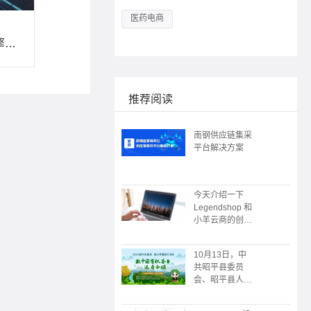
医药电商
构建社交电商新引擎，小羊云商分销体系全解析
推荐阅读
南钢供应链集采
平台解决方案
今天介绍一下
Legendshop 和
小羊云商的创始
人
10月13日，中
共昭平县委员
会、昭平县人民
政府主办；广州
朗尊软件科技有