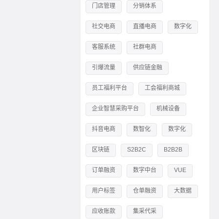
门店管理
分销体系
社交电商
直播电商
数字化
客服系统
社群电商
引爆流量
供应链金融
员工福利平台
工会福利商城
企业智慧采购平台
机械设备
抖音电商
数智化
数字化
区块链
S2B2C
B2B2B
订单融资
数字中台
VUE
用户标签
仓单融资
大数据
应收账款
集采代采