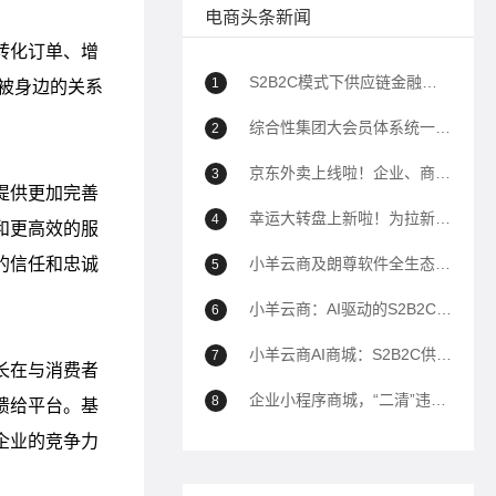
电商头条新闻
S2B2C模式下供应链金融如何助力企业降本增效？
1
综合性集团大会员体系统一解决方案
2
京东外卖上线啦！企业、商家自己的商城也能用上京东外卖！
3
幸运大转盘上新啦！为拉新、转化、留存增加新帮手！
4
小羊云商及朗尊软件全生态解决方案深度问答（100问）
5
小羊云商：AI驱动的S2B2C全域电商生态平台全面解析
6
小羊云商AI商城：S2B2C供应链到全域运营的商业模式白皮书——以AI驱动私域电商生态重构
7
企业小程序商城，“二清”违规封禁的解决方案
8