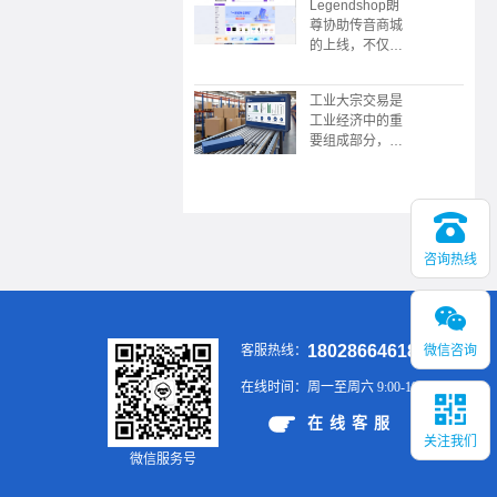
Legendshop朗
限公司协助，广
尊协助传音商城
东广播电视台触
的上线，不仅是
电传媒协协办的
企业采购数字化
的“数中国有机
转型的典范，更
茶 还看今昭”
工业大宗交易是
展现了传音“深
2023昭平有机
工业经济中的重
耕本地化，敢为
茶，香沁粤港澳
要组成部分，涉
全球先”的战略
大湾区推介会在
及大规模、标准
野心。未来，这
广州举行
化的商品买卖，
个平台或将成为
具有交易规模
新兴市场企业服
大、供应链复
务领域的又一标
杂、价格波动大
杆。
咨询热线
等特点。通过有
效的供应链管
理、风险控制和
金融工具的应
用，企业可以在
18028664618
微信咨询
客服热线：
大宗交易中实现
稳定的供应和销
在线时间：
周一至周六 9:00-19:00
售，提升市场竞
争力。
在线客服
关注我们
微信服务号