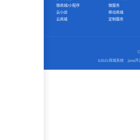
微商城/小程序
微服务
云小店
移动商城
云商城
定制服务
C
b2b2c商城系统
java