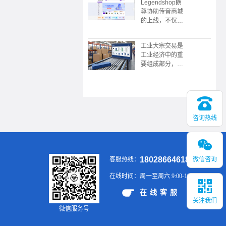
Legendshop朗
限公司协助，广
尊协助传音商城
东广播电视台触
的上线，不仅是
电传媒协协办的
企业采购数字化
的“数中国有机
转型的典范，更
茶 还看今昭”
工业大宗交易是
展现了传音“深
2023昭平有机
工业经济中的重
耕本地化，敢为
茶，香沁粤港澳
要组成部分，涉
全球先”的战略
大湾区推介会在
及大规模、标准
野心。未来，这
广州举行
化的商品买卖，
个平台或将成为
具有交易规模
新兴市场企业服
大、供应链复
务领域的又一标
杂、价格波动大
杆。
咨询热线
等特点。通过有
效的供应链管
理、风险控制和
金融工具的应
用，企业可以在
18028664618
微信咨询
客服热线：
大宗交易中实现
稳定的供应和销
在线时间：
周一至周六 9:00-19:00
售，提升市场竞
争力。
在线客服
关注我们
微信服务号