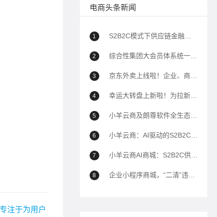
电商头条新闻
S2B2C模式下供应链金融如何助力企业降本增效？
1
综合性集团大会员体系统一解决方案
2
京东外卖上线啦！企业、商家自己的商城也能用上京东外卖！
3
幸运大转盘上新啦！为拉新、转化、留存增加新帮手！
4
小羊云商及朗尊软件全生态解决方案深度问答（100问）
5
小羊云商：AI驱动的S2B2C全域电商生态平台全面解析
6
小羊云商AI商城：S2B2C供应链到全域运营的商业模式白皮书——以AI驱动私域电商生态重构
7
企业小程序商城，“二清”违规封禁的解决方案
8
 专注于为用户