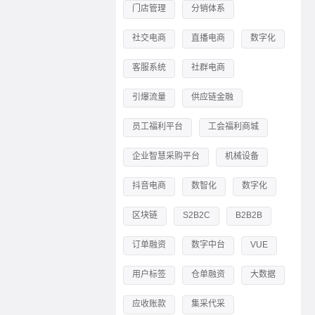
门店管理
分销体系
社交电商
直播电商
数字化
客服系统
社群电商
引爆流量
供应链金融
员工福利平台
工会福利商城
企业智慧采购平台
机械设备
抖音电商
数智化
数字化
区块链
S2B2C
B2B2B
订单融资
数字中台
VUE
用户标签
仓单融资
大数据
应收账款
集采代采