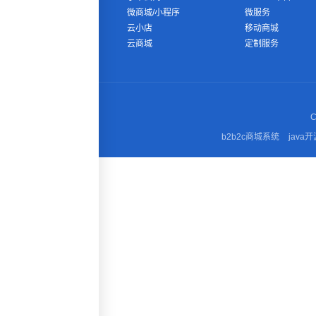
微商城/小程序
微服务
云小店
移动商城
云商城
定制服务
C
b2b2c商城系统
java