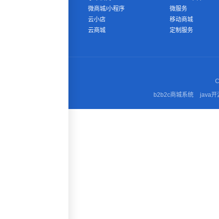
微商城/小程序
微服务
云小店
移动商城
云商城
定制服务
C
b2b2c商城系统
java