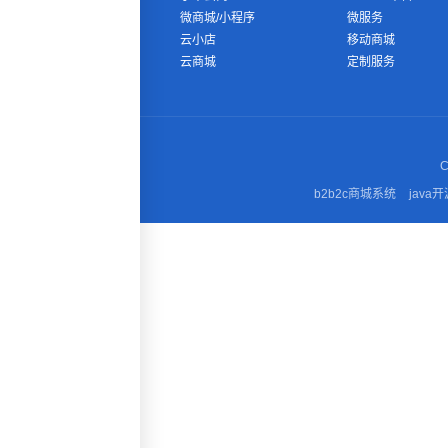
微商城/小程序
微服务
云小店
移动商城
云商城
定制服务
C
b2b2c商城系统
java