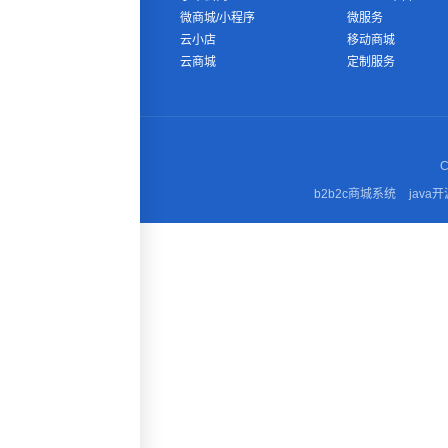
微商城/小程序
微服务
云小店
移动商城
云商城
定制服务
C
b2b2c商城系统
java