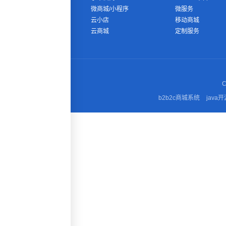
微商城/小程序
微服务
云小店
移动商城
云商城
定制服务
C
b2b2c商城系统
java