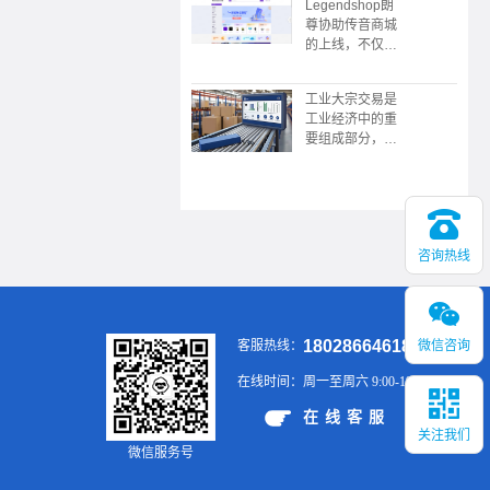
Legendshop朗
限公司协助，广
尊协助传音商城
东广播电视台触
的上线，不仅是
电传媒协协办的
企业采购数字化
的“数中国有机
转型的典范，更
茶 还看今昭”
工业大宗交易是
展现了传音“深
2023昭平有机
工业经济中的重
耕本地化，敢为
茶，香沁粤港澳
要组成部分，涉
全球先”的战略
大湾区推介会在
及大规模、标准
野心。未来，这
广州举行
化的商品买卖，
个平台或将成为
具有交易规模
新兴市场企业服
大、供应链复
务领域的又一标
杂、价格波动大
杆。
咨询热线
等特点。通过有
效的供应链管
理、风险控制和
金融工具的应
用，企业可以在
18028664618
微信咨询
客服热线：
大宗交易中实现
稳定的供应和销
在线时间：
周一至周六 9:00-19:00
售，提升市场竞
争力。
在线客服
关注我们
微信服务号