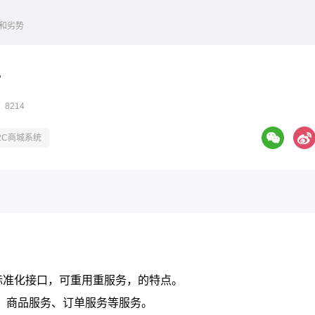
势和劣势
势
 8214
B2C商城系统