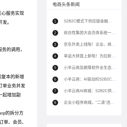
电商头条新闻
S2B2C模式下供应链金融如何助力企业降本增效？
1
综合性集团大会员体系统一解决方案
2
京东外卖上线啦！企业、商家自己的商城也能用上京东外卖！
3
幸运大转盘上新啦！为拉新、转化、留存增加新帮手！
4
小羊云商及朗尊软件全生态解决方案深度问答（100问）
5
小羊云商：AI驱动的S2B2C全域电商生态平台全面解析
6
小羊云商AI商城：S2B2C供应链到全域运营的商业模式白皮书——以AI驱动私域电商生态重构
7
企业小程序商城，“二清”违规封禁的解决方案
8