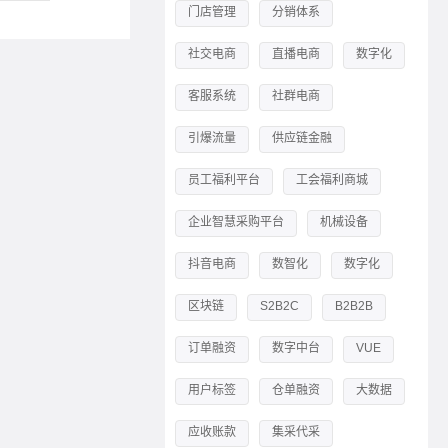
门店管理
分销体系
社交电商
直播电商
数字化
客服系统
社群电商
引爆流量
供应链金融
员工福利平台
工会福利商城
企业智慧采购平台
机械设备
抖音电商
数智化
数字化
区块链
S2B2C
B2B2B
订单融资
数字中台
VUE
用户标签
仓单融资
大数据
应收账款
集采代采