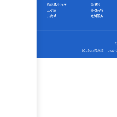
微商城/小程序
微服务
云小店
移动商城
云商城
定制服务
C
b2b2c商城系统
java