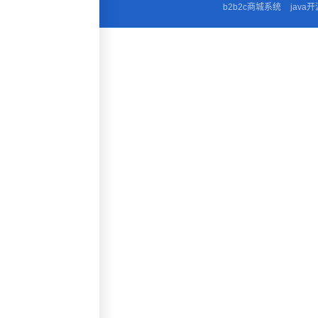
b2b2c商城系统
java