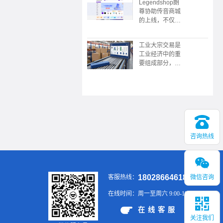
Legendshop朗
限公司协助，广
尊协助传音商城
东广播电视台触
的上线，不仅是
电传媒协协办的
企业采购数字化
的“数中国有机
转型的典范，更
茶 还看今昭”
工业大宗交易是
展现了传音“深
2023昭平有机
工业经济中的重
耕本地化，敢为
茶，香沁粤港澳
要组成部分，涉
全球先”的战略
大湾区推介会在
及大规模、标准
野心。未来，这
广州举行
化的商品买卖，
个平台或将成为
具有交易规模
新兴市场企业服
大、供应链复
务领域的又一标
杂、价格波动大
杆。
等特点。通过有
效的供应链管
理、风险控制和
咨询热线
金融工具的应
用，企业可以在
大宗交易中实现
稳定的供应和销
18028664618
微信咨询
客服热线：
售，提升市场竞
争力。
在线时间：
周一至周六 9:00-19:00
在线客服
关注我们