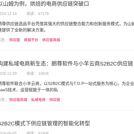
以山姆为例，烘焙的电商供应链突破口
024-12-14
阅读： 67179
朗尊供应链选品平台凭借其强大的供应链整合能力和创新服务模式，为山
链提供了全新的解决方案。
标签：
供应链
商城平台
供应链商城
构建私域电商新生态：朗尊软件与小羊云商S2B2C供应链 .
025-12-29
阅读： 10636
朗尊软件联合小羊云商，以S2B2C模式与T.O.P一站式服务为核心，为企
SaaS技术、运营赋能于一体的私 ...
标签：
供应链商城
私域电商
供应链
S2B2C模式下供应链管理的智能化转型
024-06-05
阅读： 97406