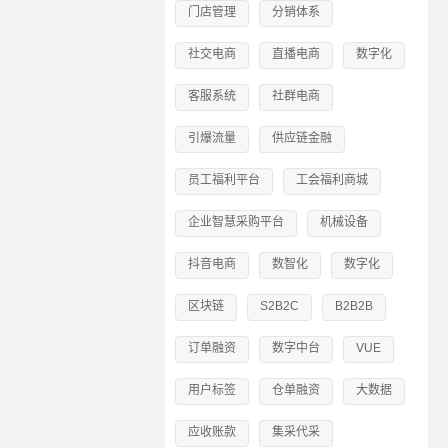
门店管理
分销体系
社交电商
直播电商
数字化
客服系统
社群电商
引爆流量
供应链金融
员工福利平台
工会福利商城
企业智慧采购平台
机械设备
抖音电商
数智化
数字化
区块链
S2B2C
B2B2B
订单融资
数字中台
VUE
用户标签
仓单融资
大数据
应收账款
集采代采