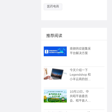
医药电商
推荐阅读
南钢供应链集采
平台解决方案
今天介绍一下
Legendshop 和
小羊云商的创始
人
10月13日，中
共昭平县委员
会、昭平县人民
政府主办；广州
朗尊软件科技有