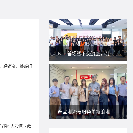
朗尊B2
NTL首场线下交流会，分享私域新玩法！
2026-04-0
、经销商、终端门
在供应链
店”全链路
标签：
B2
Lege
产品潮流与服务革新浪潮下，朗尊与省人协一起研讨：人力资源服务供应商如何应对？
2019-12-2
资都应该为供应链
供应链金
金融服务