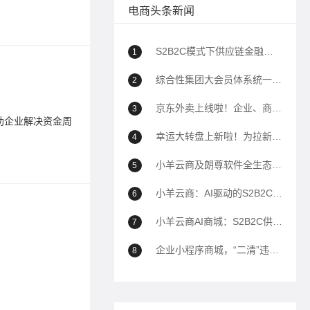
电商头条新闻
标签：
供
S2B2C模式下供应链金融如何助力企业降本增效？
1
为企业
综合性集团大会员体系统一解决方案
2
2023-08-1
京东外卖上线啦！企业、商家自己的商城也能用上京东外卖！
3
助企业解决资金周
供应链金
转困难和
幸运大转盘上新啦！为拉新、转化、留存增加新帮手！
4
标签：
供
小羊云商及朗尊软件全生态解决方案深度问答（100问）
5
小羊云商：AI驱动的S2B2C全域电商生态平台全面解析
6
供应链
小羊云商AI商城：S2B2C供应链到全域运营的商业模式白皮书——以AI驱动私域电商生态重构
7
2023-06-0
企业小程序商城，“二清”违规封禁的解决方案
8
供应链选
标签：
供