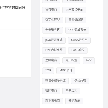
升供应链的协同效
供应链管
私域电商
大宗交易平台
率
数字化转型
直播供应链
标签：
S2
全渠道零售
O2O商城系统
创新供
java开源商城
SAAS云平台
2023-11-2
B2C商城系统
SaaS系统
虚拟商品
生鲜电商
用户标签
APP
标签：
供
S2B
MRO平台
微信小程序商城
移动商城
社区电商
营销活动
新零售电商
分销系统