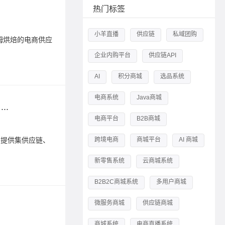
以山姆
热门标签
2024-12-1
小羊直播
供应链
私域团购
姆烘焙的电商供应
朗尊供应
链提供了
企业内购平台
供应链API
标签：
供
AI
积分商城
选品系统
电商系统
Java商城
..
构建私
电商平台
B2B商城
2025-12-2
业提供集供应链、
朗尊软件
跨境电商
商城平台
AI 商城
SaaS技
新零售系统
云商城系统
标签：
供
B2B2C商城系统
多用户商城
微服务商城
供应链商城
S2B
2024-06-0
商城系统
电商直播系统