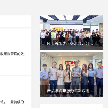
供应链
NTL首场线下交流会，分享私域新玩法！
2025-04-1
应收账款管理的效
Lege
率与安全边
标签：
供
供应链
产品潮流与服务革新浪潮下，朗尊与省人协一起研讨：人力资源服务供应商如何应对？
2023-09-0
领域，一些持续的
作为大型
痛点问题