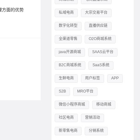
理方面的优势
专利特点
私域电商
大宗交易平台
数字化转型
直播供应链
标签：
工
全渠道零售
O2O商城系统
供应链
java开源商城
SAAS云平台
2023-05-1
B2C商城系统
SaaS系统
供应链金
生鲜电商
用户标签
APP
标签：
供
S2B
MRO平台
微信小程序商城
移动商城
社区电商
营销活动
新零售电商
分销系统