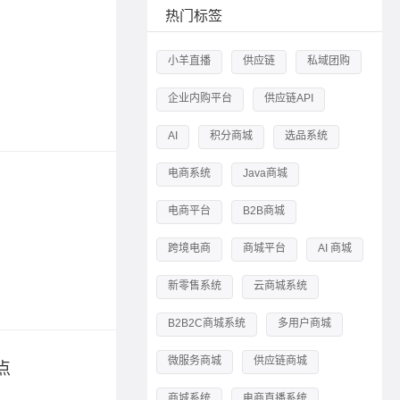
供应链
热门标签
2024-07-2
小羊直播
供应链
私域团购
供应链金
企业内购平台
供应链API
标签：
应
AI
积分商城
选品系统
电商系统
Java商城
供应链
电商平台
B2B商城
2023-04-1
朗尊为京
跨境电商
商城平台
AI 商城
新零售系统
云商城系统
标签：
供
B2B2C商城系统
多用户商城
微服务商城
供应链商城
点
小羊云
2023-07-0
商城系统
电商直播系统