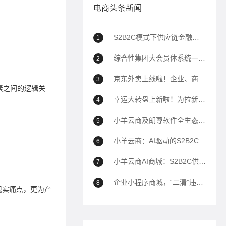
电商头条新闻
标签：
大
S2B2C模式下供应链金融如何助力企业降本增效？
1
一个供
综合性集团大会员体系统一解决方案
2
2023-10-1
京东外卖上线啦！企业、商家自己的商城也能用上京东外卖！
3
素之间的逻辑关
解析供应
系。
幸运大转盘上新啦！为拉新、转化、留存增加新帮手！
4
标签：
供
小羊云商及朗尊软件全生态解决方案深度问答（100问）
5
小羊云商：AI驱动的S2B2C全域电商生态平台全面解析
6
Lege
小羊云商AI商城：S2B2C供应链到全域运营的商业模式白皮书——以AI驱动私域电商生态重构
7
2025-09-1
企业小程序商城，“二清”违规封禁的解决方案
8
的现实痛点，更为产
Lege
业互联网
标签：
供