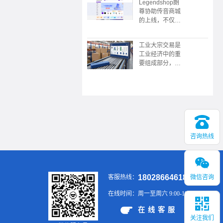
Legendshop朗
限公司协助，广
尊协助传音商城
东广播电视台触
的上线，不仅是
电传媒协协办的
企业采购数字化
的“数中国有机
转型的典范，更
茶 还看今昭”
工业大宗交易是
展现了传音“深
2023昭平有机
工业经济中的重
耕本地化，敢为
茶，香沁粤港澳
要组成部分，涉
全球先”的战略
大湾区推介会在
及大规模、标准
野心。未来，这
广州举行
化的商品买卖，
个平台或将成为
具有交易规模
新兴市场企业服
大、供应链复
务领域的又一标
杂、价格波动大
杆。
等特点。通过有
效的供应链管
理、风险控制和
咨询热线
金融工具的应
用，企业可以在
大宗交易中实现
稳定的供应和销
18028664618
微信咨询
客服热线：
售，提升市场竞
争力。
在线时间：
周一至周六 9:00-19:00
在线客服
关注我们