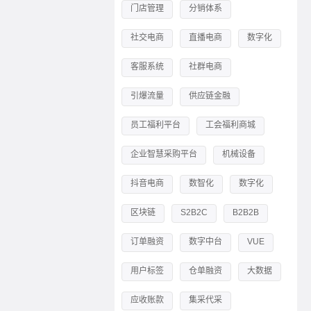
门店管理
分销体系
社交电商
直播电商
数字化
客服系统
社群电商
引爆流量
供应链金融
员工福利平台
工会福利商城
企业智慧采购平台
机械设备
抖音电商
数智化
数字化
区块链
S2B2C
B2B2B
订单融资
数字中台
VUE
用户标签
仓单融资
大数据
应收账款
集采代采