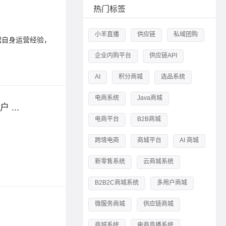
私域流
热门标签
2023-07-0
小羊直播
供应链
私域团购
据自身运营经验，
要想获得
总结出以
企业内购平台
供应链API
标签：
私
AI
积分商城
选品系统
电商系统
Java商城
...
从流量
电商平台
B2B商城
2026-07-0
S2B2C
跨境电商
商城平台
AI 商城
新零售系统
云商城系统
标签：
私
B2B2C商城系统
多用户商城
微服务商城
供应链商城
私域S
2024-04-1
商城系统
电商直播系统