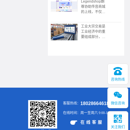
Legendshop朗
限公司协助，广
尊协助传音商城
东广播电视台触
的上线，不仅是
电传媒协协办的
企业采购数字化
的“数中国有机
转型的典范，更
茶 还看今昭”
工业大宗交易是
展现了传音“深
2023昭平有机
工业经济中的重
耕本地化，敢为
茶，香沁粤港澳
要组成部分，涉
全球先”的战略
大湾区推介会在
及大规模、标准
野心。未来，这
广州举行
化的商品买卖，
个平台或将成为
具有交易规模
新兴市场企业服
大、供应链复
务领域的又一标
杂、价格波动大
杆。
等特点。通过有
效的供应链管
理、风险控制和
咨询热线
金融工具的应
用，企业可以在
大宗交易中实现
稳定的供应和销
18028664618
微信咨询
客服热线：
售，提升市场竞
争力。
在线时间：
周一至周六 9:00-19:00
在线客服
关注我们