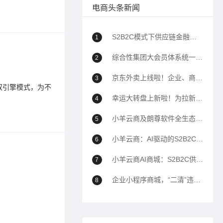
电商头条新闻
标签：
私
S2B2C模式下供应链金融如何助力企业降本增效？
1
全渠道
综合性集团大会员体系统一解决方案
2
2025-04-1
京东外卖上线啦！企业、商家自己的商城也能用上京东外卖！
3
的双引擎模式，为不
Lege
同行业提
幸运大转盘上新啦！为拉新、转化、留存增加新帮手！
4
标签：
营
小羊云商及朗尊软件全生态解决方案深度问答（100问）
5
小羊云商：AI驱动的S2B2C全域电商生态平台全面解析
6
AI私域
小羊云商AI商城：S2B2C供应链到全域运营的商业模式白皮书——以AI驱动私域电商生态重构
7
2026-07-2
企业小程序商城，“二清”违规封禁的解决方案
8
AI私域
标签：
私