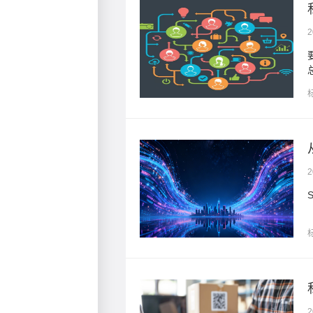
2
hop根据自身运营经验，
客户 ...
2
链路
桥梁
2