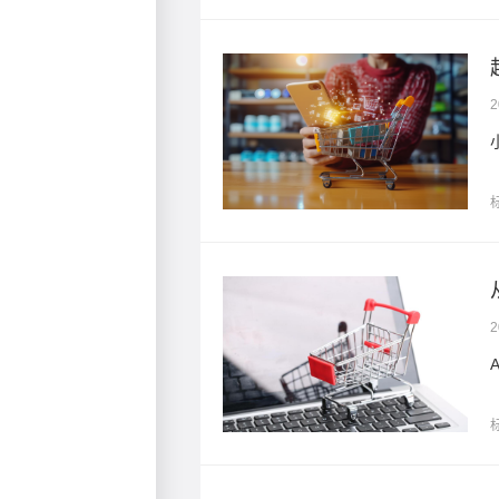
”起来
2
作系统。
...
2