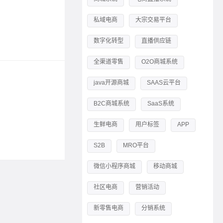
SaaS
私域电商
大宗交易平台
数字化转型
直播供应链
标签：
供
全渠道零售
O2O商城系统
私域流
java开源商城
SAAS云平台
2024-02-0
B2C商城系统
SaaS系统
从数字化
生鲜电商
用户标签
APP
标签：
引
S2B
MRO平台
微信小程序商城
移动商城
社区电商
营销活动
新零售电商
分销系统