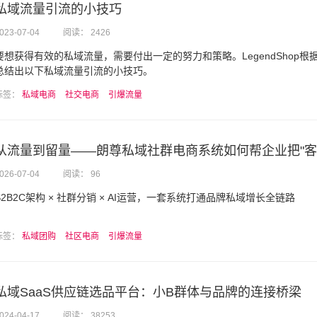
私域流量引流的小技巧
023-07-04
阅读： 2426
要想获得有效的私域流量，需要付出一定的努力和策略。LegendShop根
总结出以下私域流量引流的小技巧。
标签：
私域电商
社交电商
引爆流量
从流量到留量——朗尊私域社群电商系统如何帮企业把"客户 
026-07-04
阅读： 96
S2B2C架构 × 社群分销 × AI运营，一套系统打通品牌私域增长全链路
标签：
私域团购
社区电商
引爆流量
私域SaaS供应链选品平台：小B群体与品牌的连接桥梁
024-04-17
阅读： 38253