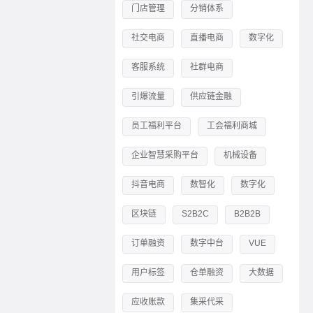
门店管理
分销体系
社交电商
直播电商
数字化
客服系统
社群电商
引爆流量
供应链金融
员工福利平台
工会福利商城
企业智慧采购平台
机械设备
抖音电商
数智化
数字化
区块链
S2B2C
B2B2B
订单融资
数字中台
VUE
用户标签
仓单融资
大数据
应收账款
集采代采