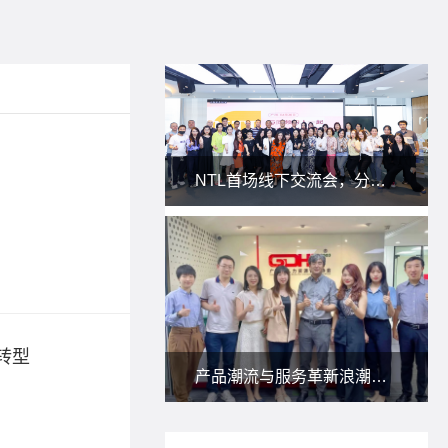
AI私
NTL首场线下交流会，分享私域新玩法！
2026-07-3
当私域用
标签：
AI
转型
私域电
产品潮流与服务革新浪潮下，朗尊与省人协一起研讨：人力资源服务供应商如何应对？
2026-07-2
私域不是