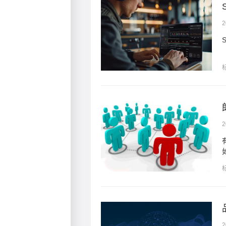
2
2
创新形式视为新零售。例
..
？
2