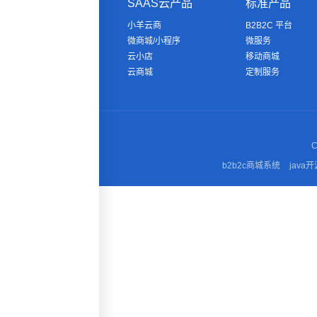
SAAS云产品
标准产品
小羊云商
B2B2C 平台
微商城/小程序
微服务
云小店
移动商城
云商城
定制服务
C
b2b2c商城系统
java