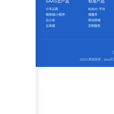
SAAS云产品
标准产品
小羊云商
B2B2C 平台
微商城/小程序
微服务
云小店
移动商城
云商城
定制服务
C
b2b2c商城系统
java