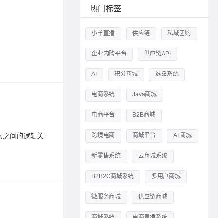
医药电
热门标签
2023-04-1
小羊直播
供应链
私域团购
医药电商
企业内购平台
供应链API
标签：
医
AI
积分商城
选品系统
电商系统
Java商城
一个供
电商平台
B2B商城
2023-10-1
素之间的逻辑关
解析供应
跨境电商
商城平台
AI 商城
系。
新零售系统
云商城系统
标签：
供
B2B2C商城系统
多用户商城
微服务商城
供应链商城
小羊云
2025-07-1
商城系统
电商直播系统