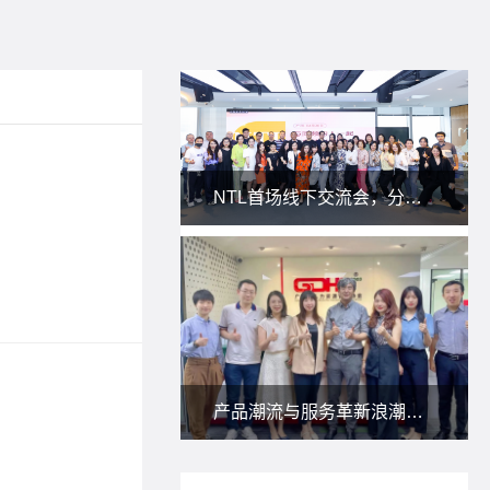
新零售
NTL首场线下交流会，分享私域新玩法！
2023-06-0
新零售全
标签：
全
MRO
产品潮流与服务革新浪潮下，朗尊与省人协一起研讨：人力资源服务供应商如何应对？
2023-05-1
MRO采