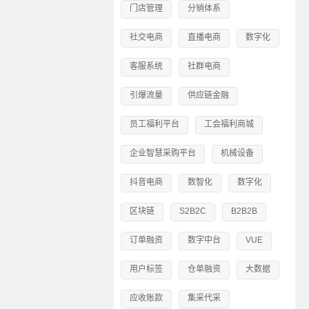
门店管理
分销体系
社交电商
直播电商
数字化
客服系统
社群电商
引爆流量
供应链金融
员工福利平台
工会福利商城
企业智慧采购平台
机械设备
抖音电商
数智化
数字化
区块链
S2B2C
B2B2B
订单融资
数字中台
VUE
用户标签
仓单融资
大数据
应收账款
集采代采