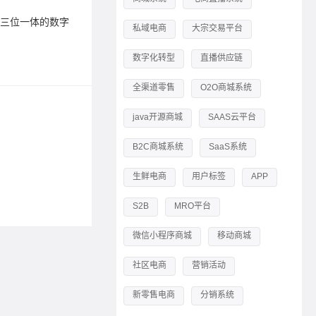
”三位一体的数字
小羊云商
私域电商
大宗交易平台
基座，为
数字化转型
直播供应链
标签：
电
全渠道零售
O2O商城系统
SRM
java开源商城
SAAS云平台
2023-05-1
B2C商城系统
SaaS系统
SRM供
生鲜电商
用户标签
APP
标签：
企
S2B
MRO平台
微信小程序商城
移动商城
社区电商
营销活动
新零售电商
分销系统