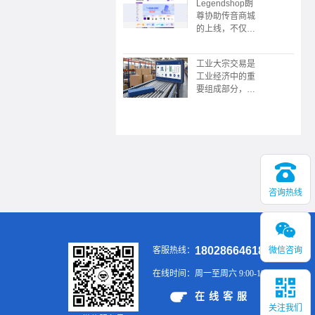
Legendshop朗
限公司协助，广
尊协助传音商城
东广播电视台触
的上线，不仅是
电传媒协协办的
企业采购数字化
的“数中国有机
转型的典范，更
茶 还看今昭”
工业大宗交易是
展现了传音“深
2023昭平有机
工业经济中的重
耕本地化，敢为
茶，香沁粤港澳
要组成部分，涉
全球先”的战略
大湾区推介会在
及大规模、标准
野心。未来，这
广州举行
化的商品买卖，
个平台或将成为
具有交易规模
新兴市场企业服
大、供应链复
务领域的又一标
杂、价格波动大
杆。
等特点。通过有
效的供应链管
理、风险控制和
咨询热线
金融工具的应
用，企业可以在
大宗交易中实现
稳定的供应和销
18028664618
微信咨询
客服热线：
售，提升市场竞
争力。
在线时间：
周一至周六 9:00-19:00
在线客服
关注我们