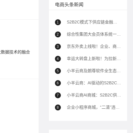
电商头条新闻
标签：
M
S2B2C模式下供应链金融如何助力企业降本增效？
1
B2B
综合性集团大会员体系统一解决方案
2
2025-01-1
京东外卖上线啦！企业、商家自己的商城也能用上京东外卖！
3
大数据技术的融合
在数字化
应用，不
幸运大转盘上新啦！为拉新、转化、留存增加新帮手！
4
标签：
电
小羊云商及朗尊软件全生态解决方案深度问答（100问）
5
小羊云商：AI驱动的S2B2C全域电商生态平台全面解析
6
java
小羊云商AI商城：S2B2C供应链到全域运营的商业模式白皮书——以AI驱动私域电商生态重构
7
2023-04-1
企业小程序商城，“二清”违规封禁的解决方案
8
今天介绍一
标签：
新