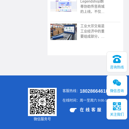
Legendshop朗
限公司协助，广
尊协助传音商城
东广播电视台触
的上线，不仅是
电传媒协协办的
企业采购数字化
的“数中国有机
转型的典范，更
茶 还看今昭”
工业大宗交易是
展现了传音“深
2023昭平有机
工业经济中的重
耕本地化，敢为
茶，香沁粤港澳
要组成部分，涉
全球先”的战略
大湾区推介会在
及大规模、标准
野心。未来，这
广州举行
化的商品买卖，
个平台或将成为
具有交易规模
新兴市场企业服
大、供应链复
务领域的又一标
杂、价格波动大
杆。
咨询热线
等特点。通过有
效的供应链管
理、风险控制和
金融工具的应
用，企业可以在
18028664618
微信咨询
客服热线：
大宗交易中实现
稳定的供应和销
在线时间：
周一至周六 9:00-19:00
售，提升市场竞
争力。
在线客服
关注我们
微信服务号