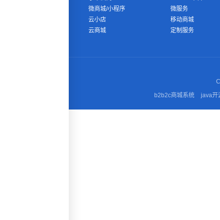
微商城/小程序
微服务
云小店
移动商城
云商城
定制服务
C
b2b2c商城系统
java