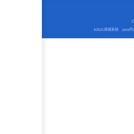
C
b2b2c商城系统
java