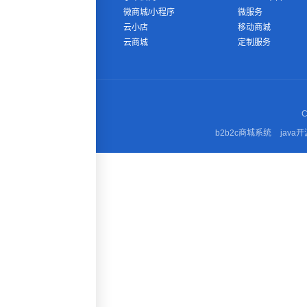
微商城/小程序
微服务
云小店
移动商城
云商城
定制服务
C
b2b2c商城系统
java