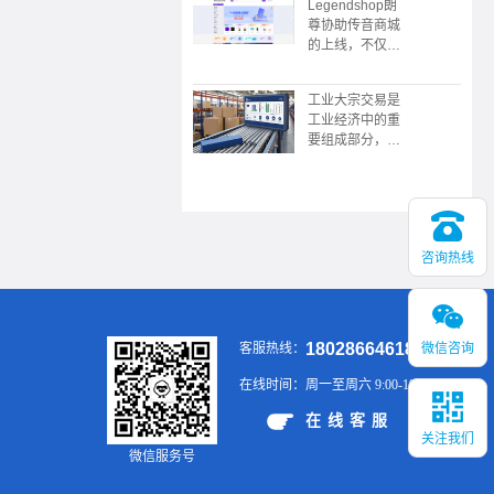
Legendshop朗
限公司协助，广
尊协助传音商城
东广播电视台触
的上线，不仅是
电传媒协协办的
企业采购数字化
的“数中国有机
转型的典范，更
茶 还看今昭”
工业大宗交易是
展现了传音“深
2023昭平有机
工业经济中的重
耕本地化，敢为
茶，香沁粤港澳
要组成部分，涉
全球先”的战略
大湾区推介会在
及大规模、标准
野心。未来，这
广州举行
化的商品买卖，
个平台或将成为
具有交易规模
新兴市场企业服
大、供应链复
务领域的又一标
杂、价格波动大
杆。
咨询热线
等特点。通过有
效的供应链管
理、风险控制和
金融工具的应
用，企业可以在
18028664618
微信咨询
客服热线：
大宗交易中实现
稳定的供应和销
在线时间：
周一至周六 9:00-19:00
售，提升市场竞
争力。
在线客服
关注我们
微信服务号