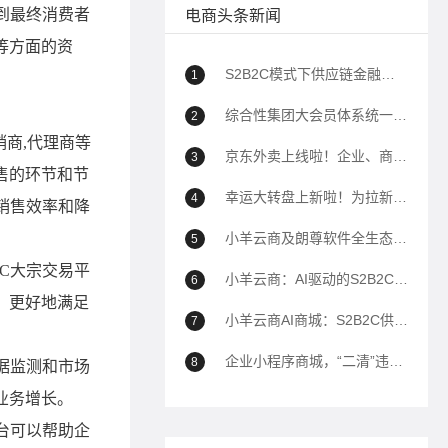
电商头条新闻
S2B2C模式下供应链金融如何助力企业降本增效？
1
综合性集团大会员体系统一解决方案
2
京东外卖上线啦！企业、商家自己的商城也能用上京东外卖！
3
幸运大转盘上新啦！为拉新、转化、留存增加新帮手！
4
小羊云商及朗尊软件全生态解决方案深度问答（100问）
5
小羊云商：AI驱动的S2B2C全域电商生态平台全面解析
6
小羊云商AI商城：S2B2C供应链到全域运营的商业模式白皮书——以AI驱动私域电商生态重构
7
企业小程序商城，“二清”违规封禁的解决方案
8