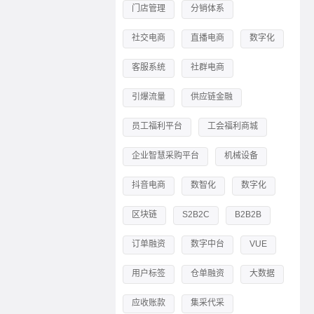
门店管理
分销体系
社交电商
直播电商
数字化
客服系统
社群电商
引爆流量
供应链金融
员工福利平台
工会福利商城
企业智慧采购平台
机械设备
抖音电商
数智化
数字化
区块链
S2B2C
B2B2B
订单融资
数字中台
VUE
用户标签
仓单融资
大数据
应收账款
集采代采