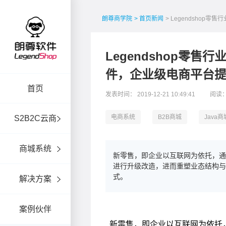
朗尊商学院
> 首页新闻
> Legendsho
Legendshop零
件，企业级电商平台
首页
发表时间： 2019-12-21 10:49:41
阅读：
电商系统
B2B商城
Java商
S2B2C云商
商城系统
新零售，即企业以互联网为依托，
进行升级改造，进而重塑业态结构与
式。
解决方案
案例伙伴