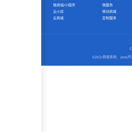
微商城/小程序
微服务
云小店
移动商城
云商城
定制服务
C
b2b2c商城系统
java