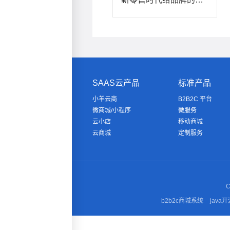
SAAS云产品
标准产品
小羊云商
B2B2C 平台
微商城/小程序
微服务
云小店
移动商城
云商城
定制服务
C
b2b2c商城系统
java