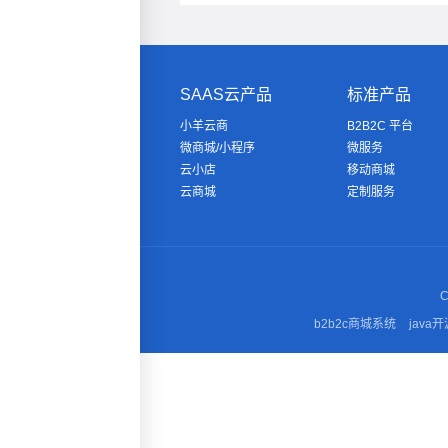
SAAS云产品
标准产品
小羊云商
B2B2C 平台
微商城/小程序
微服务
云小店
移动商城
云商城
定制服务
C
b2b2c商城系统
java