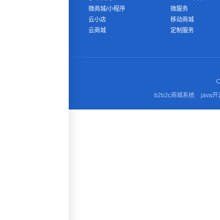
微商城/小程序
微服务
云小店
移动商城
云商城
定制服务
C
b2b2c商城系统
java