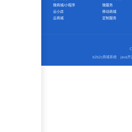
微商城/小程序
微服务
云小店
移动商城
云商城
定制服务
C
b2b2c商城系统
java