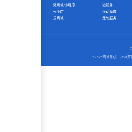
微商城/小程序
微服务
云小店
移动商城
云商城
定制服务
C
b2b2c商城系统
java