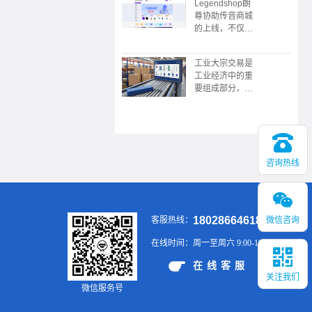
Legendshop朗
限公司协助，广
尊协助传音商城
东广播电视台触
的上线，不仅是
电传媒协协办的
企业采购数字化
的“数中国有机
转型的典范，更
茶 还看今昭”
工业大宗交易是
展现了传音“深
2023昭平有机
工业经济中的重
耕本地化，敢为
茶，香沁粤港澳
要组成部分，涉
全球先”的战略
大湾区推介会在
及大规模、标准
野心。未来，这
广州举行
化的商品买卖，
个平台或将成为
具有交易规模
新兴市场企业服
大、供应链复
务领域的又一标
杂、价格波动大
杆。
咨询热线
等特点。通过有
效的供应链管
理、风险控制和
金融工具的应
用，企业可以在
18028664618
微信咨询
客服热线：
大宗交易中实现
稳定的供应和销
在线时间：
周一至周六 9:00-19:00
售，提升市场竞
争力。
在线客服
关注我们
微信服务号