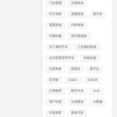
门店管理
分销体系
社交电商
直播电商
数字化
客服系统
社群电商
引爆流量
供应链金融
员工福利平台
工会福利商城
企业智慧采购平台
机械设备
抖音电商
数智化
数字化
区块链
S2B2C
B2B2B
订单融资
数字中台
VUE
用户标签
仓单融资
大数据
应收账款
集采代采