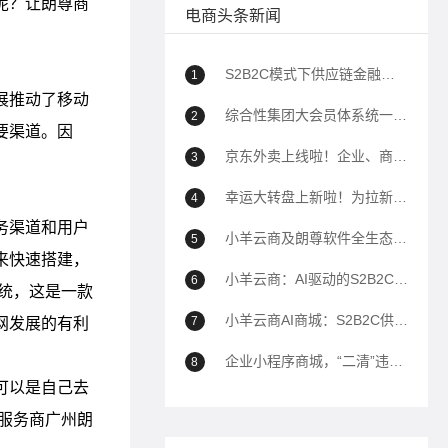
电商头条新闻
S2B2C模式下供应链金融如何助力企业降本增效？
1
综合性集团大会员体系统一解决方案
2
京东外卖上线啦！企业、商家自己的商城也能用上京东外卖！
3
幸运大转盘上新啦！为拉新、转化、留存增加新帮手！
4
小羊云商及朗尊软件全生态解决方案深度问答（100问）
5
小羊云商：AI驱动的S2B2C全域电商生态平台全面解析
6
小羊云商AI商城：S2B2C供应链到全域运营的商业模式白皮书——以AI驱动私域电商生态重构
7
企业小程序商城，“二清”违规封禁的解决方案
8