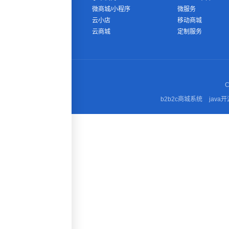
微商城/小程序
微服务
云小店
移动商城
云商城
定制服务
C
b2b2c商城系统
java