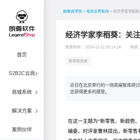
朗尊商学院
> 电商业界新闻
> 经济学家李稻葵
经济学家李稻葵：关注t
发表时间： 2019-12-21 05:14:28
阅读：
首页
新零售系统
S2B2C云商
近日在北京举行的一场高端智库研讨
念获得更多的感受。
商城系统
解决方案
案例伙伴