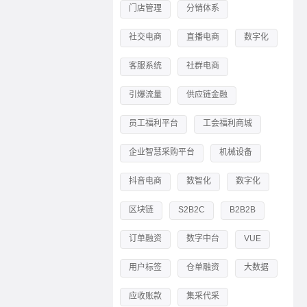
门店管理
分销体系
社交电商
直播电商
数字化
客服系统
社群电商
引爆流量
供应链金融
员工福利平台
工会福利商城
企业智慧采购平台
机械设备
抖音电商
数智化
数字化
区块链
S2B2C
B2B2B
订单融资
数字中台
VUE
用户标签
仓单融资
大数据
应收账款
集采代采