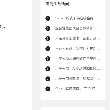
电商头条新闻
S2B2C模式下供应链金融如何助力企业降本增效？
1
综合性集团大会员体系统一解决方案
2
京东外卖上线啦！企业、商家自己的商城也能用上京东外卖！
3
幸运大转盘上新啦！为拉新、转化、留存增加新帮手！
4
小羊云商及朗尊软件全生态解决方案深度问答（100问）
5
小羊云商：AI驱动的S2B2C全域电商生态平台全面解析
6
小羊云商AI商城：S2B2C供应链到全域运营的商业模式白皮书——以AI驱动私域电商生态重构
7
企业小程序商城，“二清”违规封禁的解决方案
8