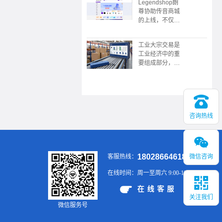
Legendshop朗
限公司协助，广
尊协助传音商城
东广播电视台触
的上线，不仅是
电传媒协协办的
企业采购数字化
的“数中国有机
转型的典范，更
茶 还看今昭”
工业大宗交易是
展现了传音“深
2023昭平有机
工业经济中的重
耕本地化，敢为
茶，香沁粤港澳
要组成部分，涉
全球先”的战略
大湾区推介会在
及大规模、标准
野心。未来，这
广州举行
化的商品买卖，
个平台或将成为
具有交易规模
新兴市场企业服
大、供应链复
务领域的又一标
杂、价格波动大
杆。
咨询热线
等特点。通过有
效的供应链管
理、风险控制和
金融工具的应
用，企业可以在
18028664618
微信咨询
客服热线：
大宗交易中实现
稳定的供应和销
在线时间：
周一至周六 9:00-19:00
售，提升市场竞
争力。
在线客服
关注我们
微信服务号