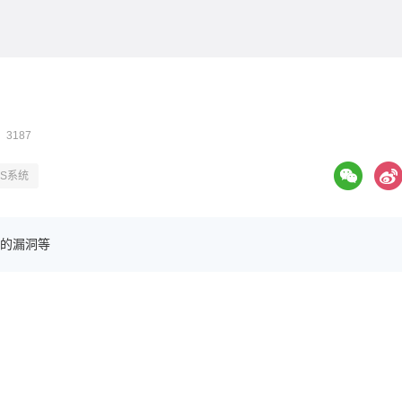
 3187
aS系统
的漏洞等